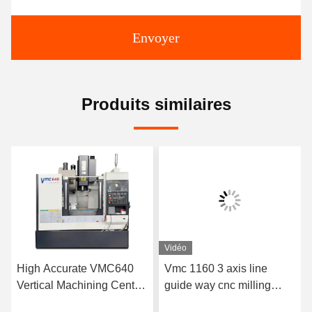
Envoyer
Produits similaires
Vidéo
High Accurate VMC640
Vmc 1160 3 axis line
Vertical Machining Center
guide way cnc milling
Cnc Milling Machine
machine vertical machine