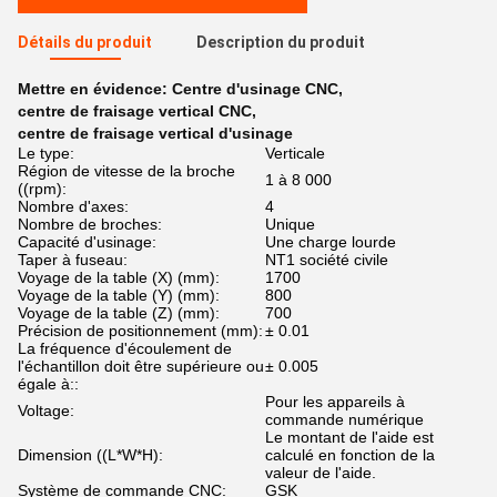
Détails du produit
Description du produit
Mettre en évidence:
Centre d'usinage CNC
,
centre de fraisage vertical CNC
,
centre de fraisage vertical d'usinage
Le type:
Verticale
Région de vitesse de la broche
1 à 8 000
((rpm):
Nombre d'axes:
4
Nombre de broches:
Unique
Capacité d'usinage:
Une charge lourde
Taper à fuseau:
NT1 société civile
Voyage de la table (X) (mm):
1700
Voyage de la table (Y) (mm):
800
Voyage de la table (Z) (mm):
700
Précision de positionnement (mm):
± 0.01
La fréquence d'écoulement de
l'échantillon doit être supérieure ou
± 0.005
égale à::
Pour les appareils à
Voltage:
commande numérique
Le montant de l'aide est
Dimension ((L*W*H):
calculé en fonction de la
valeur de l'aide.
Système de commande CNC:
GSK