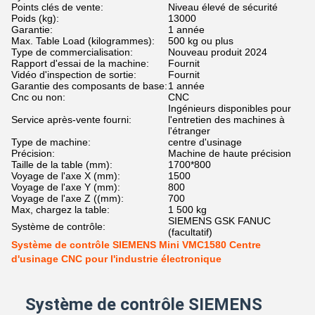
Points clés de vente:
Niveau élevé de sécurité
Poids (kg):
13000
Garantie:
1 année
Max. Table Load (kilogrammes):
500 kg ou plus
Type de commercialisation:
Nouveau produit 2024
Rapport d'essai de la machine:
Fournit
Vidéo d'inspection de sortie:
Fournit
Garantie des composants de base:
1 année
Cnc ou non:
CNC
Ingénieurs disponibles pour
Service après-vente fourni:
l'entretien des machines à
l'étranger
Type de machine:
centre d'usinage
Précision:
Machine de haute précision
Taille de la table (mm):
1700*800
Voyage de l'axe X (mm):
1500
Voyage de l'axe Y (mm):
800
Voyage de l'axe Z ((mm):
700
Max, chargez la table:
1 500 kg
SIEMENS GSK FANUC
Système de contrôle:
(facultatif)
Système de contrôle SIEMENS Mini VMC1580 Centre
d'usinage CNC pour l'industrie électronique
Système de contrôle SIEMENS